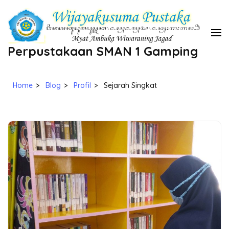
Skip
to
content
Perpustakaan SMAN 1 Gamping
(Press
Enter)
Home
>
Blog
>
Profil
>
Sejarah Singkat